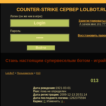
COUNTER-STRIKE СЕРВЕР LOLBOT.R
Логин (он же ник в игре):
Зарегистрировать
А зачем мне это ??
Пароль:
Восстановить паро
Стань настоящим супервеселым ботом - играй
LoLBoT
»
Пользователи
»
013
013
Дата рождения:
1921-03-01
Пол:
пока не определен
Дата регистрации:
2009-12-13 20:51:14
Дата последнего логина:
1262375594
Карма:
0
; Изменить:
+
-