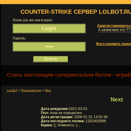
COUNTER-STRIKE СЕРВЕР LOLBOT.R
Логин (он же ник в игре):
Зарегистрировать
А зачем мне это ??
Пароль:
Восстановить паро
Стань настоящим супервеселым ботом - играй
LoLBoT
»
Пользователи
»
Next
Next
Дата рождения:
1921-03-01
Пол:
пока не определен
Дата регистрации:
2008-01-31 14:02:48
Дата последнего логина:
1202402896
Карма:
0
; Изменить:
+
-