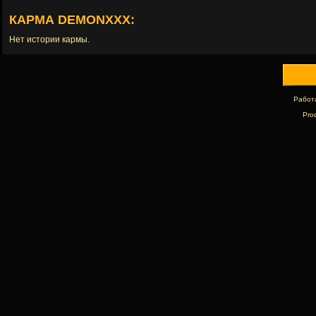
КАРМА DEMONXXX:
Нет истории кармы.
Работ
Pro