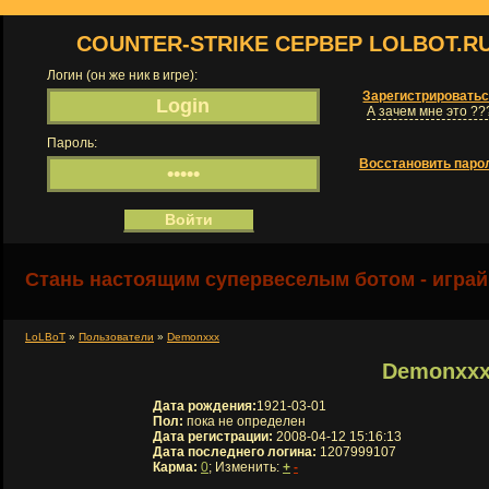
COUNTER-STRIKE СЕРВЕР LOLBOT.R
Логин (он же ник в игре):
Зарегистрировать
А зачем мне это ??
Пароль:
Восстановить паро
Стань настоящим супервеселым ботом - играй
LoLBoT
»
Пользователи
»
Demonxxx
Demonxx
Дата рождения:
1921-03-01
Пол:
пока не определен
Дата регистрации:
2008-04-12 15:16:13
Дата последнего логина:
1207999107
Карма:
0
; Изменить:
+
-