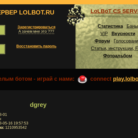
LoLBoT CS SER
ЕРВЕР LOLBOT.RU
Статистика
Баны
Зарегистрироваться
А зачем мне это ???
VIP
Вкусности
Форум
Голосован
Восстановить пароль
Статьи, инструкции, 
Фотоальбом
лым ботом - играй с нами:
connect
play.lolb
dgrey
3-01
н
-05-16 19:57:53
на:
1210953542