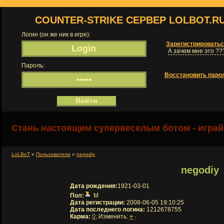
COUNTER-STRIKE СЕРВЕР LOLBOT.R
Логин (он же ник в игре):
Зарегистрировать
А зачем мне это ??
Пароль:
Восстановить паро
Стань настоящим супервеселым ботом - играй
LoLBoT
»
Пользователи
»
negodiy
negodiy
Дата рождения:
1921-03-01
Пол:
М
Дата регистрации:
2008-06-05 19:10:25
Дата последнего логина:
1212678755
Карма:
0
; Изменить:
+
-