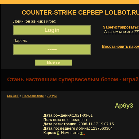
COUNTER-STRIKE СЕРВЕР LOLBOT.R
Логин (он же ник в игре):
Зарегистрировать
А зачем мне это ??
Пароль:
Восстановить паро
Стань настоящим супервеселым ботом - играй
LoLBoT
»
Пользователи
»
Ap6y3
Ap6y3
Дата рождения:
1921-03-01
Пол:
пока не определен
Дата регистрации:
2008-11-17 19:07:15
Дата последнего логина:
1237563304
Карма:
0
; Изменить:
+
-