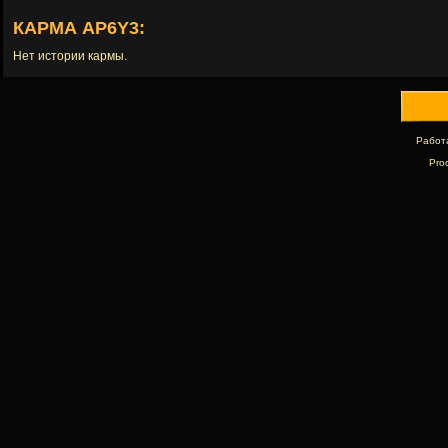
КАРМА AP6Y3:
Нет истории кармы.
Работ
Pro