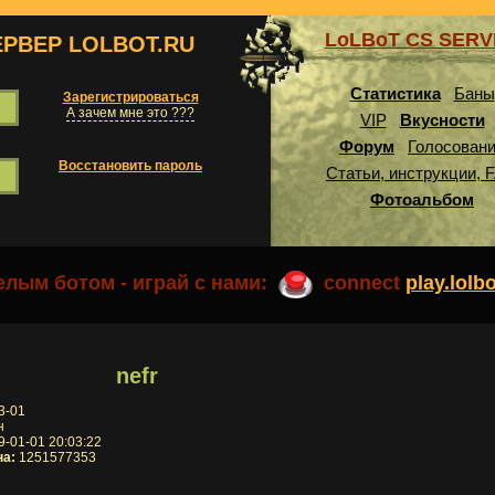
LoLBoT CS SER
ЕРВЕР LOLBOT.RU
Статистика
Баны
Зарегистрироваться
А зачем мне это ???
VIP
Вкусности
Форум
Голосован
Восстановить пароль
Статьи, инструкции, 
Фотоальбом
лым ботом - играй с нами:
connect
play.lolb
nefr
3-01
н
-01-01 20:03:22
на:
1251577353