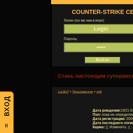
COUNTER-STRIKE С
Логин (он же ник в игре):
Пароль:
Стань настоящим супервесе
LoLBoT
»
Пользователи
»
nefr
Дата рождения:
1921-0
Пол:
пока не определе
Дата регистрации:
2009
Дата последнего логи
Карма:
0
; Изменить:
+
-