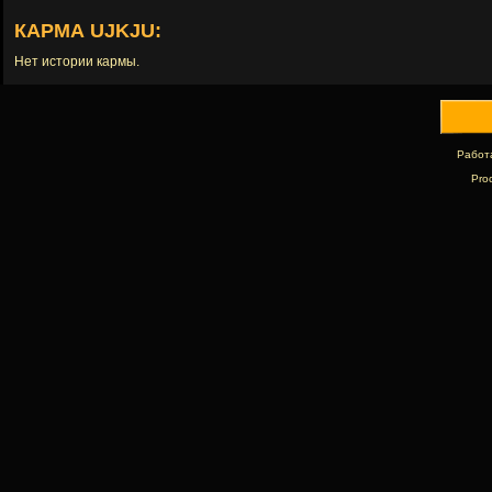
КАРМА UJKJU:
Нет истории кармы.
Работ
Pro