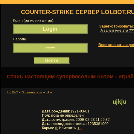
COUNTER-STRIKE СЕРВЕР LOLBOT.R
Логин (он же ник в игре):
Зарегистрировать
А зачем мне это ??
Пароль:
Восстановить паро
Стань настоящим супервеселым ботом - играй
LoLBoT
»
Пользователи
»
ujkju
ujkju
Дата рождения:
1921-03-01
Пол:
пока не определен
Дата регистрации:
2009-02-23 11:59:32
Дата последнего логина:
1235381000
Карма:
0
; Изменить:
+
-